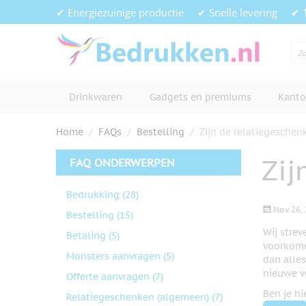
Ga naar de inhoud
✔ Energiezuinige productie
✔ Snelle levering
✔ 
Drinkwaren
Gadgets en premiums
Kanto
Home
/
FAQs
/
Bestelling
/
Zijn de relatiegeschen
Zij
FAQ ONDERWERPEN
Bedrukking
(28)
Nov 26, 
Bestelling
(15)
Wij stre
Betaling
(5)
voorkomen
Monsters aanvragen
(5)
dan alle
nieuwe v
Offerte aanvragen
(7)
Ben je h
Relatiegeschenken (algemeen)
(7)