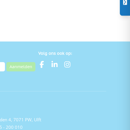
Volg ons ook op:
Aanmelden
den 4, 7071 PW, Ulft
5 - 200 010