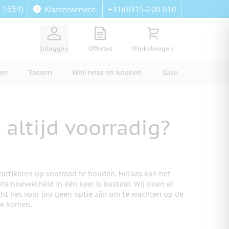
: 1654)
+31(0)315-200 010
Klantenservice
View quote, Quote is empty
Bekijk winkelwagen, Wi
Inloggen
Offertes
Winkelwagen
ren
Tassen
Wellness en keuken
Sale
altijd voorradig?
eartikelen op voorraad te houden. Helaas kan het
te hoeveelheid in één keer is besteld. Wij doen er
ht het voor jou geen optie zijn om te wachten op de
te komen.