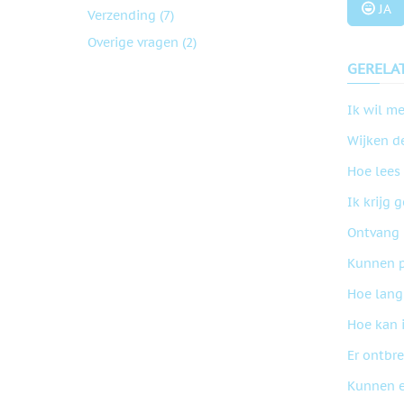
JA
Verzending
(7)
Overige vragen
(2)
GERELA
Ik wil me
Wijken de
Hoe lees 
Ik krijg 
Ontvang 
Kunnen p
Hoe lang
Hoe kan 
Er ontbre
Kunnen e