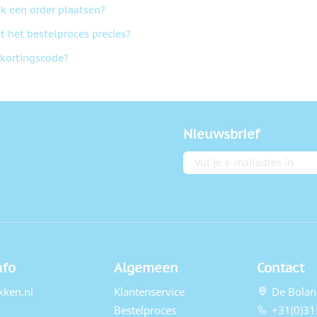
ik een order plaatsen?
t het bestelproces precies?
 kortingscode?
Nieuwsbrief
E-mailadres
nfo
Algemeen
Contact
kken.nl
Klantenservice
De Bolan
Bestelproces
+31(0)31