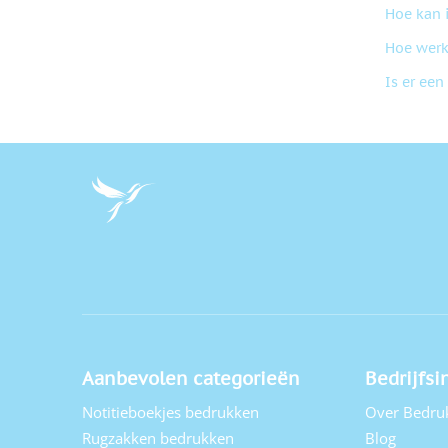
Hoe kan 
Hoe werk
Is er een
Aanbevolen categorieën
Bedrijfsi
Notitieboekjes bedrukken
Over Bedru
Rugzakken bedrukken
Blog