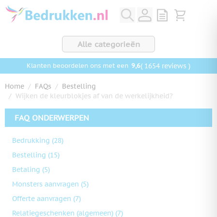
Ga naar de inhoud
View quote, Q
Bekijk wink
Alle categorieën
9,6
( 1654 reviews )
Klanten beoordelen ons met een
Home
/
FAQs
/
Bestelling
/
Wijken de kleurblokjes af van de werkelijkheid?
FAQ ONDERWERPEN
Bedrukking
(28)
Bestelling
(15)
Betaling
(5)
Monsters aanvragen
(5)
Offerte aanvragen
(7)
Relatiegeschenken (algemeen)
(7)