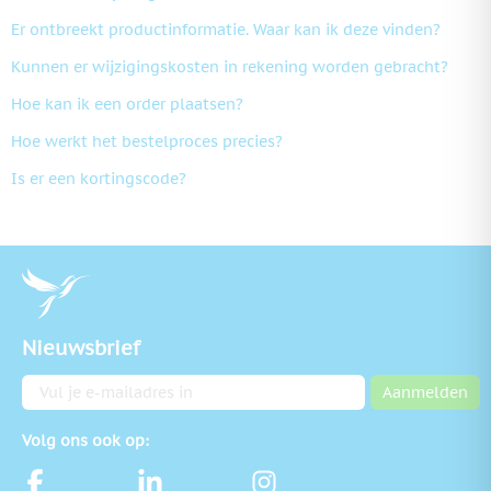
Er ontbreekt productinformatie. Waar kan ik deze vinden?
Kunnen er wijzigingskosten in rekening worden gebracht?
Hoe kan ik een order plaatsen?
Hoe werkt het bestelproces precies?
Is er een kortingscode?
Nieuwsbrief
E-mailadres
Aanmelden
Volg ons ook op: