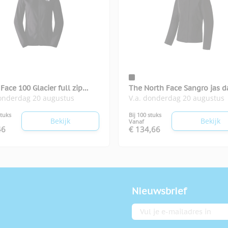
Face 100 Glacier full zip
The North Face Sangro jas 
donderdag 20 augustus
V.a. donderdag 20 augustus
e dames
stuks
Bij 100 stuks
Bekijk
Bekijk
Vanaf
46
€ 134,66
Nieuwsbrief
E-mailadres