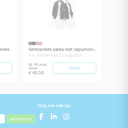
dames
Gerecyclede parka met capuchon
V.a. donderdag 13 augustus
unisex
Bij 100 stuks
Bekijk
Vanaf
€ 40,50
Volg ons ook op:
Aanmelden