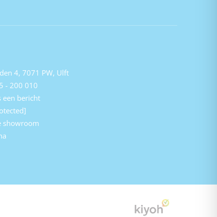
den 4, 7071 PW, Ulft
5 - 200 010
 een bericht
otected]
e showroom
na