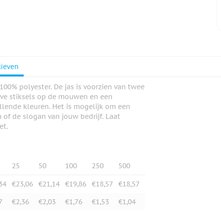
tieven
100% polyester. De jas is voorzien van twee
ieve stiksels op de mouwen en een
illende kleuren. Het is mogelijk om een
 of de slogan van jouw bedrijf. Laat
et.
25
50
100
250
500
34
€23,06
€21,14
€19,86
€18,57
€18,57
7
€2,36
€2,03
€1,76
€1,53
€1,04