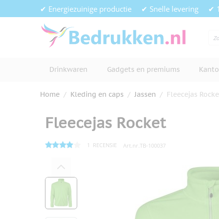
Ga naar de inhoud
✔ Energiezuinige productie
✔ Snelle levering
✔ 
Drinkwaren
Gadgets en premiums
Kanto
Home
/
Kleding en caps
/
Jassen
/
Fleecejas Rocke
Fleecejas Rocket
1
RECENSIE
Art.nr.
TB-100037
Hoofdafbeelding
Klik om afbeelding op volledig s
View larger image