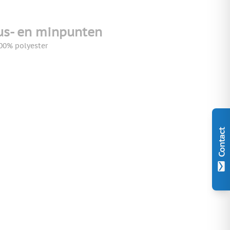
us- en minpunten
00% polyester
Contact