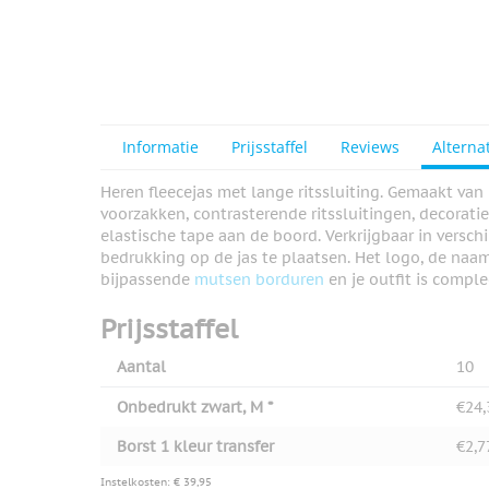
View larger image
View larger image
Informatie
Prijsstaffel
Reviews
Alterna
Heren fleecejas met lange ritssluiting. Gemaakt van 
voorzakken, contrasterende ritssluitingen, decorat
View larger image
elastische tape aan de boord. Verkrijgbaar in versch
bedrukking op de jas te plaatsen. Het logo, de naam
bijpassende
mutsen borduren
en je outfit is comple
Prijsstaffel
View larger image
Aantal
10
Onbedrukt zwart, M *
€24,
View larger image
Borst 1 kleur transfer
€2,7
Instelkosten: € 39,95