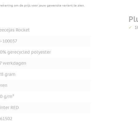
erekening om de prijs voor jouw gewenste variant te zien.
Pl
1
eecejas Rocket
-100037
0% gerecycled polyester
7 werkdagen
28 gram
ren
0 g/m²
inter RED
61502