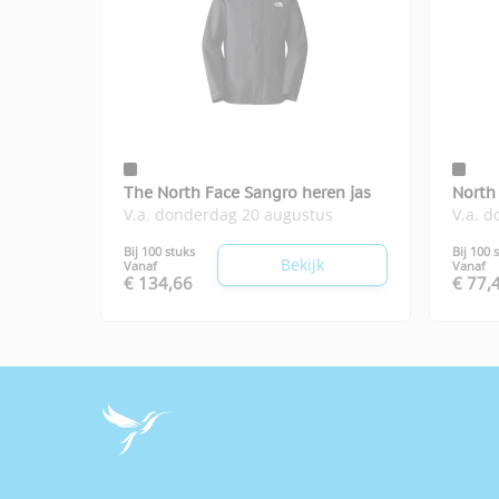
The North Face Sangro heren jas
North 
V.a. donderdag 20 augustus
V.a. 
fleec
Bij 100 stuks
Bij 100 
Bekijk
Vanaf
Vanaf
€ 134,66
€ 77,