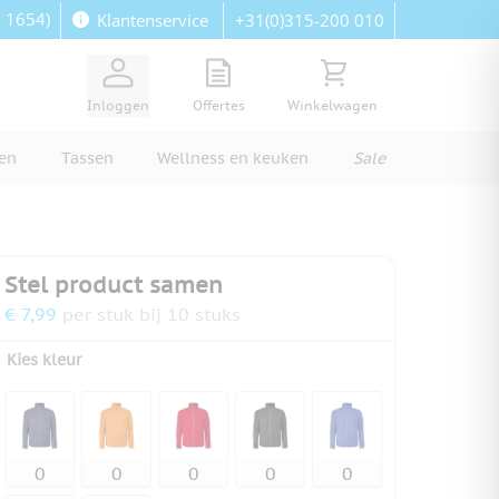
: 1654)
+31(0)315-200 010
Klantenservice
View quote, Quote is empty
Bekijk winkelwagen, Wi
Inloggen
Offertes
Winkelwagen
ren
Tassen
Wellness en keuken
Sale
Stel product samen
€ 7,99
per stuk bij 10 stuks
Kies kleur