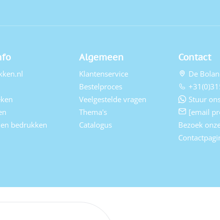
nfo
Algemeen
Contact
kken.nl
Klantenservice
De Bolan
Bestelproces
+31(0)31
eken
Veelgestelde vragen
Stuur ons
en
Thema's
[email pr
elen bedrukken
Catalogus
Bezoek onz
Contactpagi