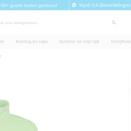
Kiyoh 9,6 (Beoordelingen
100+ goede doelen gesteund
or
Kleding en caps
Outdoor en vrije tijd
Schrijfwa
t
cherm te bekijken