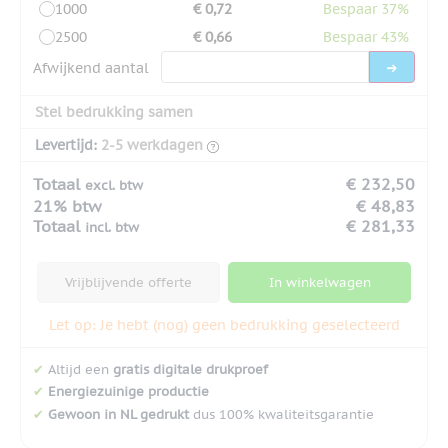
1000
€ 0,72
Bespaar 37%
2500
€ 0,66
Bespaar 43%
Afwijkend aantal
Stel bedrukking samen
Levertijd:
2-5 werkdagen
Totaal
€ 232,50
excl. btw
21% btw
€ 48,83
Totaal
€ 281,33
incl. btw
Vrijblijvende offerte
In winkelwagen
Let op: Je hebt (nog) geen bedrukking geselecteerd
✔
Altijd een
gratis digitale drukproef
✔
Energiezuinige productie
✔
Gewoon in NL gedrukt
dus 100% kwaliteitsgarantie