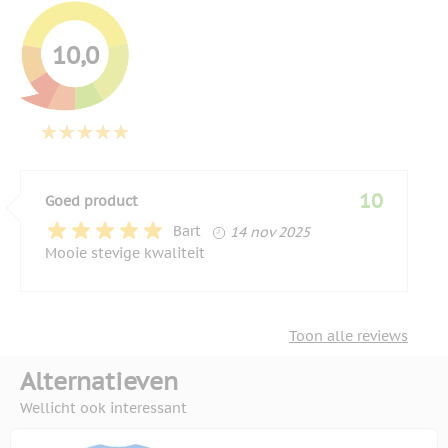
10,0
10
Goed product
14 november 2025
Bart
14 nov 2025
Mooie stevige kwaliteit
Toon alle reviews
Alternatieven
Wellicht ook interessant