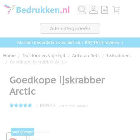
Ga naar de inhoud
View quote, Q
Bekijk wink
Alle categorieën
9,6
( 1654 reviews )
Klanten beoordelen ons met een
Home
/
Outdoor en vrije tijd
/
Auto en fiets
/
IJskrabbers
/
Goedkope ijskrabber Arctic
Goedkope ijskrabber
Arctic
1
RECENSIE
Art.nr.
VO-100049
Hoofdafbeelding
Klik om afbeelding op volledig scherm te bekijken
View larger image
View larger image