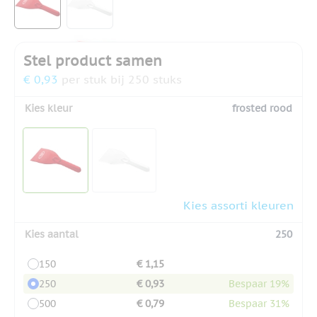
Stel product samen
€ 0,93
per stuk bij 250 stuks
Kies kleur
frosted rood
Kies assorti kleuren
Kies aantal
250
150
€ 1,15
250
€ 0,93
Bespaar 19%
500
€ 0,79
Bespaar 31%