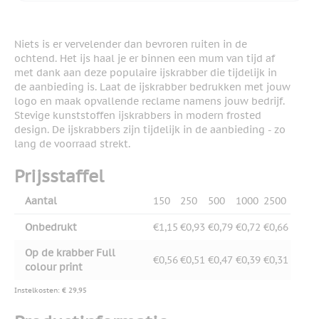
Niets is er vervelender dan bevroren ruiten in de
ochtend. Het ijs haal je er binnen een mum van tijd af
met dank aan deze populaire ijskrabber die tijdelijk in
de aanbieding is. Laat de ijskrabber bedrukken met jouw
logo en maak opvallende reclame namens jouw bedrijf.
Stevige kunststoffen ijskrabbers in modern frosted
design. De ijskrabbers zijn tijdelijk in de aanbieding - zo
lang de voorraad strekt.
Prijsstaffel
Aantal
150
250
500
1000
2500
Onbedrukt
€1,15
€0,93
€0,79
€0,72
€0,66
Op de krabber Full
€0,56
€0,51
€0,47
€0,39
€0,31
colour print
Instelkosten: € 29,95