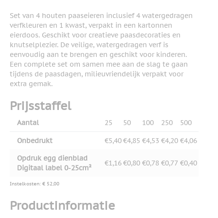
Set van 4 houten paaseieren inclusief 4 watergedragen
verfkleuren en 1 kwast, verpakt in een kartonnen
eierdoos. Geschikt voor creatieve paasdecoraties en
knutselplezier. De veilige, watergedragen verf is
eenvoudig aan te brengen en geschikt voor kinderen.
Een complete set om samen mee aan de slag te gaan
tijdens de paasdagen, milieuvriendelijk verpakt voor
extra gemak.
Prijsstaffel
Aantal
25
50
100
250
500
Onbedrukt
€5,40
€4,85
€4,53
€4,20
€4,06
Opdruk egg dienblad
€1,16
€0,80
€0,78
€0,77
€0,40
Digitaal label 0-25cm²
Instelkosten: € 52,00
Productinformatie