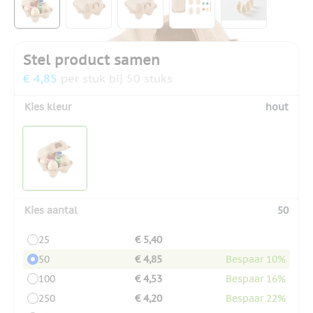
Stel product samen
€ 4,85
per stuk bij 50 stuks
Kies kleur
hout
Kies aantal
50
25
€ 5,40
50
€ 4,85
Bespaar 10%
100
€ 4,53
Bespaar 16%
250
€ 4,20
Bespaar 22%