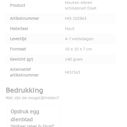
Houten eieren
Product
schilderset Eiset
Artikelnummer
MO-102863
Materiaal
Hout
Levertijd
4-7 werkdagen
Formaat
10 x 10 x 7 cm
Gewicht (gr)
140 gram
Alternatief
MO2563
artikelnummer
Bedrukking
Wat zijn de mogelijkheden?
Opdruk egg
dienblad
Digitaal label 0-25cm²