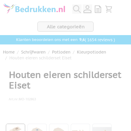
Ga naar de inhoud
View quote, Q
Bekijk wink
Alle categorieën
9,6
( 1654 reviews )
Klanten beoordelen ons met een
Home
/
Schrijfwaren
/
Potloden
/
Kleurpotloden
/
Houten eieren schilderset Eiset
Houten eieren schilderset
Eiset
Art.nr.
MO-102863
Hoofdafbeelding
Klik om afbeelding op volledig scherm te bekijken
View larger image
View larger image
View larger image
View larger image
View larger