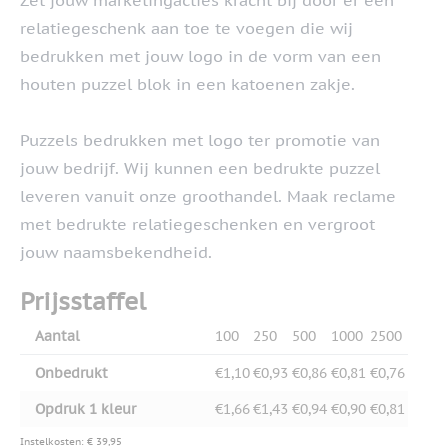
Zet jouw marketingacties kracht bij door er een
relatiegeschenk aan toe te voegen die wij
bedrukken met jouw logo in de vorm van een
houten puzzel blok in een katoenen zakje.
Puzzels bedrukken met logo ter promotie van
jouw bedrijf. Wij kunnen een bedrukte puzzel
leveren vanuit onze groothandel. Maak reclame
met bedrukte relatiegeschenken en vergroot
jouw naamsbekendheid.
Prijsstaffel
Aantal
100
250
500
1000
2500
Onbedrukt
€1,10
€0,93
€0,86
€0,81
€0,76
Opdruk 1 kleur
€1,66
€1,43
€0,94
€0,90
€0,81
Instelkosten: € 39,95