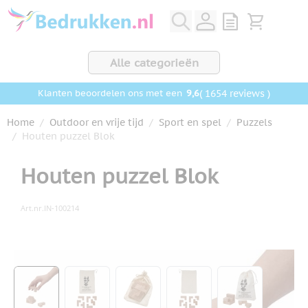
Ga naar de inhoud
View quote, Q
Bekijk wink
Alle categorieën
9,6
( 1654 reviews )
Klanten beoordelen ons met een
Home
/
Outdoor en vrije tijd
/
Sport en spel
/
Puzzels
/
Houten puzzel Blok
Houten puzzel Blok
Art.nr.
IN-100214
Hoofdafbeelding
Klik om afbeelding op volledig scherm te bekijken
View larger image
View larger image
View larger image
View larger image
View larger