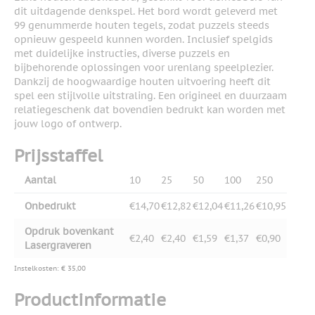
dit uitdagende denkspel. Het bord wordt geleverd met
99 genummerde houten tegels, zodat puzzels steeds
opnieuw gespeeld kunnen worden. Inclusief spelgids
met duidelijke instructies, diverse puzzels en
bijbehorende oplossingen voor urenlang speelplezier.
Dankzij de hoogwaardige houten uitvoering heeft dit
spel een stijlvolle uitstraling. Een origineel en duurzaam
relatiegeschenk dat bovendien bedrukt kan worden met
jouw logo of ontwerp.
Prijsstaffel
Aantal
10
25
50
100
250
Onbedrukt
€14,70
€12,82
€12,04
€11,26
€10,95
Opdruk bovenkant
€2,40
€2,40
€1,59
€1,37
€0,90
Lasergraveren
Instelkosten: € 35,00
Productinformatie