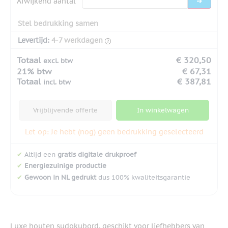
Afwijkend aantal
Stel bedrukking samen
Levertijd:
4-7 werkdagen
Totaal
€ 320,50
excl. btw
21% btw
€ 67,31
Totaal
€ 387,81
incl. btw
Vrijblijvende offerte
In winkelwagen
Let op: Je hebt (nog) geen bedrukking geselecteerd
✔
Altijd een
gratis digitale drukproef
✔
Energiezuinige productie
✔
Gewoon in NL gedrukt
dus 100% kwaliteitsgarantie
Luxe houten sudokubord, geschikt voor liefhebbers van