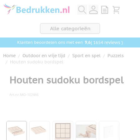
Ga naar de inhoud
View quote, Q
Bekijk wink
Alle categorieën
9,6
( 1654 reviews )
Klanten beoordelen ons met een
Home
/
Outdoor en vrije tijd
/
Sport en spel
/
Puzzels
/
Houten sudoku bordspel
Houten sudoku bordspel
Art.nr.
MO-102466
Hoofdafbeelding
Klik om afbeelding op volledig scherm te bekijken
View larger image
View larger image
View larger image
View larger image
View larger