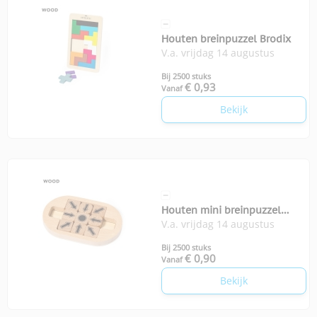
Houten breinpuzzel Brodix
V.a. vrijdag 14 augustus
Bij 2500 stuks
€ 0,93
Vanaf
Bekijk
Houten mini breinpuzzel
V.a. vrijdag 14 augustus
Jatrex
Bij 2500 stuks
€ 0,90
Vanaf
Bekijk