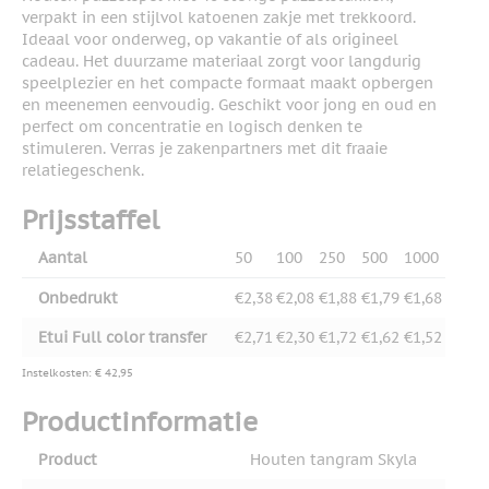
verpakt in een stijlvol katoenen zakje met trekkoord.
Ideaal voor onderweg, op vakantie of als origineel
cadeau. Het duurzame materiaal zorgt voor langdurig
speelplezier en het compacte formaat maakt opbergen
en meenemen eenvoudig. Geschikt voor jong en oud en
perfect om concentratie en logisch denken te
stimuleren. Verras je zakenpartners met dit fraaie
relatiegeschenk.
Prijsstaffel
Aantal
50
100
250
500
1000
Onbedrukt
€2,38
€2,08
€1,88
€1,79
€1,68
Etui Full color transfer
€2,71
€2,30
€1,72
€1,62
€1,52
Instelkosten: € 42,95
Productinformatie
Product
Houten tangram Skyla