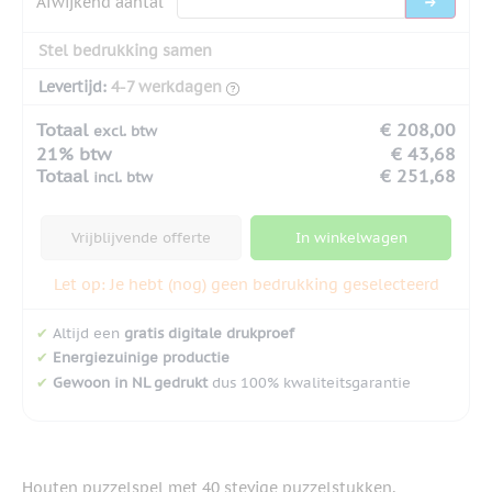
Afwijkend aantal
Stel bedrukking samen
Levertijd:
4-7 werkdagen
Totaal
€ 208,00
excl. btw
21% btw
€ 43,68
Totaal
€ 251,68
incl. btw
Vrijblijvende offerte
In winkelwagen
Let op: Je hebt (nog) geen bedrukking geselecteerd
✔
Altijd een
gratis digitale drukproef
✔
Energiezuinige productie
✔
Gewoon in NL gedrukt
dus 100% kwaliteitsgarantie
Houten puzzelspel met 40 stevige puzzelstukken,