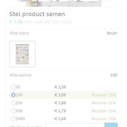
Stel product samen
€ 2,08
per stuk bij 100 stuks
Kies kleur
Bruin
Kies aantal
100
50
€ 2,38
100
€ 2,08
Bespaar 13%
250
€ 1,88
Bespaar 21%
500
€ 1,79
Bespaar 25%
1000
€ 1,68
Bespaar 29%