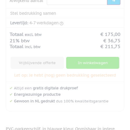
Afwijkend aantal
Stel bedrukking samen
Levertijd:
4-7 werkdagen
Totaal
€ 175,00
excl. btw
21% btw
€ 36,75
Totaal
€ 211,75
incl. btw
Vrijblijvende offerte
In winkelwagen
Let op: Je hebt (nog) geen bedrukking geselecteerd
✔
Altijd een
gratis digitale drukproef
✔
Energiezuinige productie
✔
Gewoon in NL gedrukt
dus 100% kwaliteitsgarantie
PVC-parkeerschijf, in blauwe kleur. Onmisbaar in iedere