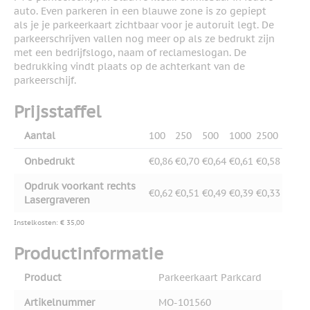
auto. Even parkeren in een blauwe zone is zo gepiept
als je je parkeerkaart zichtbaar voor je autoruit legt. De
parkeerschrijven vallen nog meer op als ze bedrukt zijn
met een bedrijfslogo, naam of reclameslogan. De
bedrukking vindt plaats op de achterkant van de
parkeerschijf.
Prijsstaffel
Aantal
100
250
500
1000
2500
Onbedrukt
€0,86
€0,70
€0,64
€0,61
€0,58
Opdruk voorkant rechts
€0,62
€0,51
€0,49
€0,39
€0,33
Lasergraveren
Instelkosten: € 35,00
Productinformatie
Product
Parkeerkaart Parkcard
Artikelnummer
MO-101560