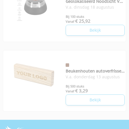
Geolokaliseerd Noodlicht V16
V.a. dinsdag 18 augustus
Kershaw
Bij 100 stuks
€ 25,92
Vanaf
Bekijk
Beukenhouten autoverfrisser
V.a. donderdag 13 augustus
Kezia
Bij 500 stuks
€ 3,29
Vanaf
Bekijk