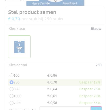
Stel product samen
€ 0,70
per stuk bij 250 stuks
Kies kleur
Blauw
Kies aantal
250
100
€ 0,86
250
€ 0,70
Bespaar 19%
500
€ 0,64
Bespaar 26%
1000
€ 0,61
Bespaar 29%
2500
€ 0,58
Bespaar 33%