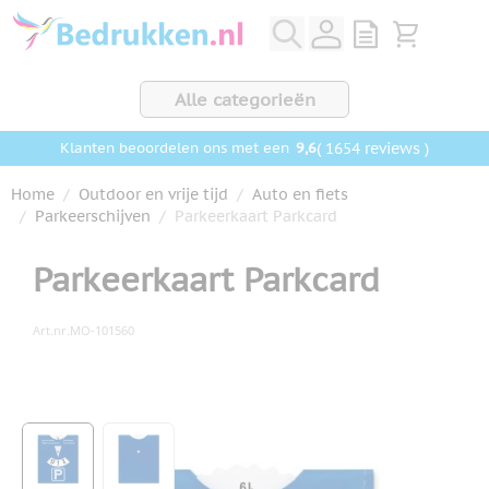
Ga naar de inhoud
View quote, Q
Bekijk wink
Alle categorieën
9,6
( 1654 reviews )
Klanten beoordelen ons met een
Home
/
Outdoor en vrije tijd
/
Auto en fiets
/
Parkeerschijven
/
Parkeerkaart Parkcard
Parkeerkaart Parkcard
Art.nr.
MO-101560
Hoofdafbeelding
Klik om afbeelding op volledig scherm te bekijken
View larger image
View larger image