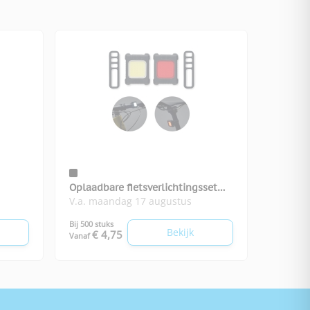
Oplaadbare fietsverlichtingsset
V.a. maandag 17 augustus
Blight
Bij 500 stuks
Bekijk
€ 4,75
Vanaf