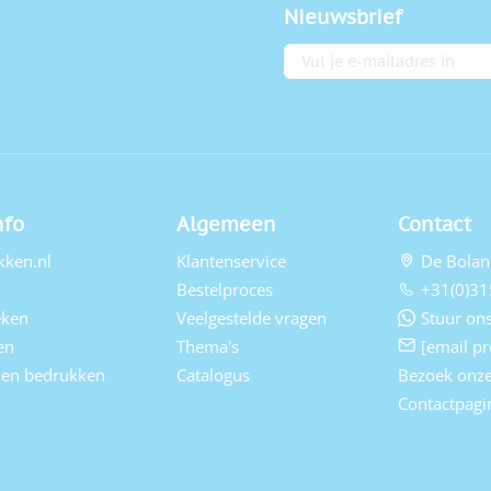
Nieuwsbrief
E-mailadres
nfo
Algemeen
Contact
kken.nl
Klantenservice
De Bolan
Bestelproces
+31(0)31
eken
Veelgestelde vragen
Stuur ons
en
Thema's
[email pr
elen bedrukken
Catalogus
Bezoek onz
Contactpagi