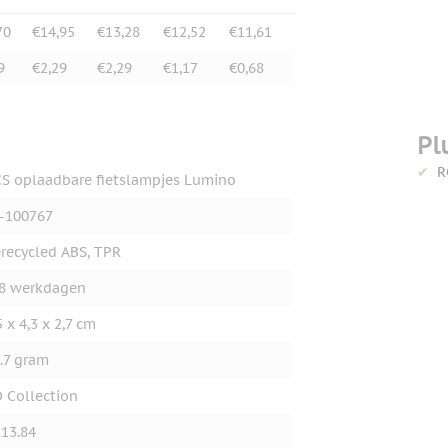
70
€14,95
€13,28
€12,52
€11,61
9
€2,29
€2,29
€1,17
€0,68
Pl
R
S oplaadbare fietslampjes Lumino
-100767
recycled ABS, TPR
8 werkdagen
5 x 4,3 x 2,7 cm
.7 gram
 Collection
13.84