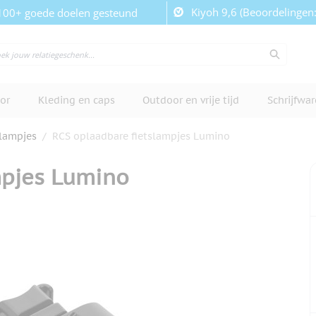
Kiyoh 9,6 (Beoordelingen
100+ goede doelen gesteund
or
Kleding en caps
Outdoor en vrije tijd
Schrijfwa
slampjes
/
RCS oplaadbare fietslampjes Lumino
mpjes Lumino
cherm te bekijken