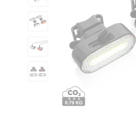
View larger image
View larger image
View larger image