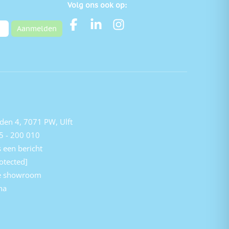
Volg ons ook op:
Aanmelden
den 4, 7071 PW, Ulft
5 - 200 010
 een bericht
otected]
e showroom
na