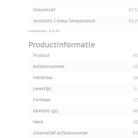
Onbedrukt
€17,
Voorlicht 1 kleur tampondruk
€2,2
Instelkosten: € 51,95
Productinformatie
Product
RC
Artikelnummer
XI
Materiaal
Ge
Levertijd
5-
Formaat
5,
Gewicht (gr)
60
Merk
XD
Alternatief artikelnummer
P5