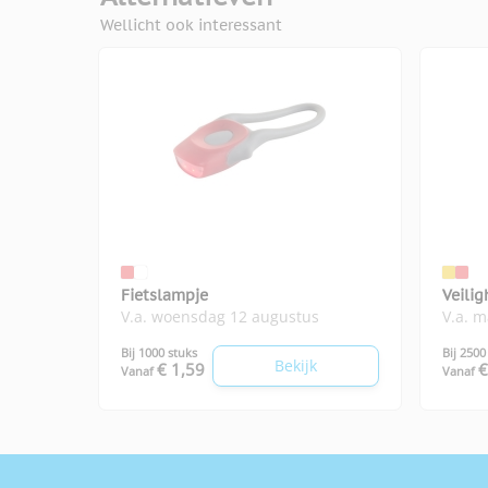
Wellicht ook interessant
Fietslampje
Veilig
V.a. woensdag 12 augustus
V.a. 
Bij 1000 stuks
Bij 2500
Bekijk
€ 1,59
€
Vanaf
Vanaf