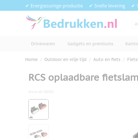
Ga naar de inhoud
✔ Energiezuinige productie
✔ Snelle levering
✔ 
Drinkwaren
Gadgets en premiums
Kanto
Home
/
Outdoor en vrije tijd
/
Auto en fiets
/
Fiet
RCS oplaadbare fietsla
Art.nr.
XI-100767
Hoofdafbeelding
Klik om afbeelding op volledig s
View larger image
View larger image