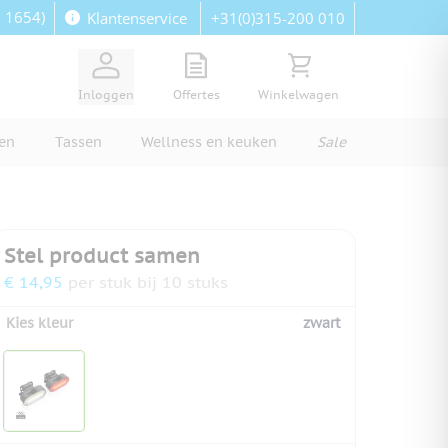
: 1654)
+31(0)315-200 010
Klantenservice
View quote, Quote is empty
Bekijk winkelwagen, Wi
Inloggen
Offertes
Winkelwagen
ren
Tassen
Wellness en keuken
Sale
Stel product samen
€ 14,95
per stuk bij 10 stuks
Kies kleur
zwart