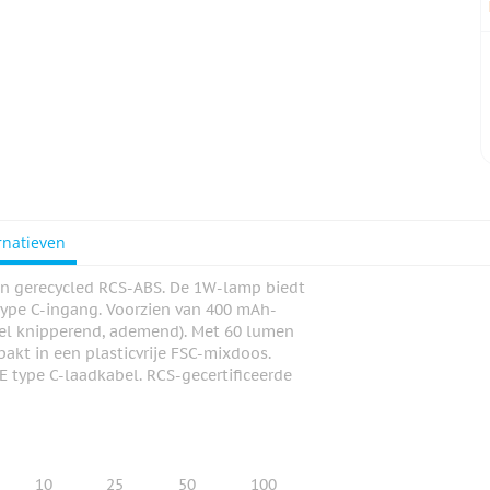
rnatieven
van gerecycled RCS-ABS. De 1W-lamp biedt
e type C-ingang. Voorzien van 400 mAh-
nel knipperend, ademend). Met 60 lumen
pakt in een plasticvrije FSC-mixdoos.
E type C-laadkabel. RCS-gecertificeerde
10
25
50
100