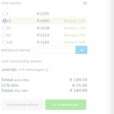
Kies aantal
10
5
€ 17,70
10
€ 14,95
Bespaar 16%
25
€ 13,28
Bespaar 25%
50
€ 12,52
Bespaar 29%
100
€ 11,61
Bespaar 34%
Afwijkend aantal
Stel bedrukking samen
Levertijd:
5-8 werkdagen
Totaal
€ 149,50
excl. btw
21% btw
€ 31,40
Totaal
€ 180,90
incl. btw
Vrijblijvende offerte
In winkelwagen