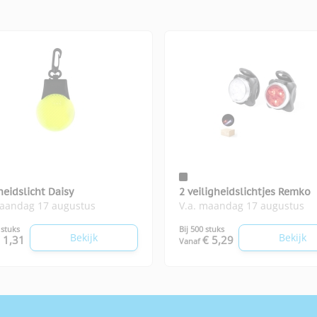
heidslicht Daisy
2 veiligheidslichtjes Remko
maandag 17 augustus
V.a. maandag 17 augustus
 stuks
Bij 500 stuks
Bekijk
Bekijk
 1,31
€ 5,29
Vanaf