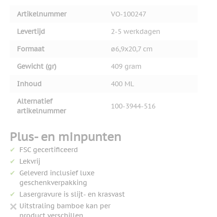
Artikelnummer
VO-100247
Levertijd
2-5 werkdagen
Formaat
ø6,9x20,7 cm
Gewicht (gr)
409 gram
Inhoud
400 ML
Alternatief
100-3944-516
artikelnummer
Plus- en minpunten
FSC gecertificeerd
Lekvrij
Geleverd inclusief luxe
geschenkverpakking
Lasergravure is slijt- en krasvast
Uitstraling bamboe kan per
product verschillen