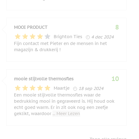
8
MOOI PRODUCT
4 december 2024
Brighton Ties
4 dec 2024
Fijn contact met Pieter en de mensen in het
magazijn & drukkerij !
10
mooie stijlvolle thermosfles
18 september 2024
Maartje
18 sep 2024
Een mooie stijlvolle thermosfles waar de
bedrukking mooi in gegraveerd is. Hij houd ook
echt goed warm. Er in zit ook nog een zeefje
geklikt, waardoor
... Meer Lezen