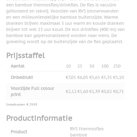
een bamboe thermosfles/drinkfles. De fles is vacuüm
geïsoleerd en lekvrij. Voorzien van RVS binnenwanden
en een milieuvriendelijke bamboe buitenzijde. Warme
dranken blijven maximaal 5 uur warm en koude dranken
blijven tot wel 15 uur koud. De eco drinkfles (400 ml) van
bamboe kan gepersonaliseerd worden naar wens. De
gravering wordt op de buitenzijde van de fles geplaatst.
Prijsstaffel
Aantal
10
25
50
100
250
Onbedrukt
€7,05
€6,05
€5,65
€5,35
€5,10
Voorzijde Full colour
€2,12
€1,60
€1,39
€0,82
€0,71
print
Instelkosten: € 29,95
Productinformatie
RVS thermosfles
Product
bamboe