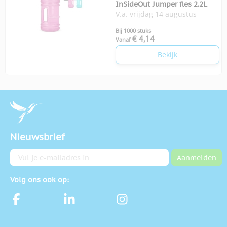
InSideOut Jumper fles 2.2L
V.a. vrijdag 14 augustus
Bij 1000 stuks
€ 4,14
Vanaf
Bekijk
Nieuwsbrief
E-mailadres
Aanmelden
Volg ons ook op: