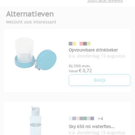
Toon alle reviews
Alternatieven
Wellicht ook interessant
Opvouwbare drinkbeker
V.a. donderdag 13 augustus
Bij 2500 stuks
€ 0,72
Vanaf
Bekijk
+4
Sky 650 ml waterfles
V.a. donderdag 13 augustus
gerecycled plastic