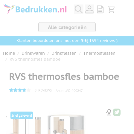
Ga naar de inhoud
View quote, Q
Bekijk wink
Alle categorieën
9,6
( 1654 reviews )
Klanten beoordelen ons met een
Home
/
Drinkwaren
/
Drinkflessen
/
Thermosflessen
/
RVS thermosfles bamboe
RVS thermosfles bamboe
3
REVIEWS
Art.nr.
VO-100247
Hoofdafbeelding
Klik om afbeelding op volledig scherm te bekijken
View larger image
View larger image
View larger image