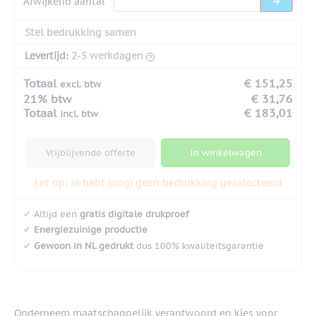
Afwijkend aantal
Stel bedrukking samen
Levertijd:
2-5 werkdagen
Totaal
€ 151,25
excl. btw
21% btw
€ 31,76
Totaal
€ 183,01
incl. btw
Vrijblijvende offerte
In winkelwagen
Let op: Je hebt (nog) geen bedrukking geselecteerd
✔
Altijd een
gratis digitale drukproef
✔
Energiezuinige productie
✔
Gewoon in NL gedrukt
dus 100% kwaliteitsgarantie
Onderneem maatschappelijk verantwoord en kies voor