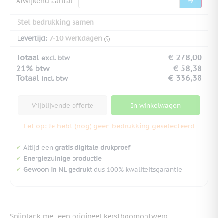
Afwijkend aantal
Stel bedrukking samen
Levertijd:
7-10 werkdagen
Totaal
€ 278,00
excl. btw
21% btw
€ 58,38
Totaal
€ 336,38
incl. btw
Vrijblijvende offerte
In winkelwagen
Let op: Je hebt (nog) geen bedrukking geselecteerd
✔
Altijd een
gratis digitale drukproef
✔
Energiezuinige productie
✔
Gewoon in NL gedrukt
dus 100% kwaliteitsgarantie
Snijplank met een origineel kerstboomontwerp,