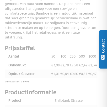
gemaakt van duurzaam bamboe. De plank heeft een
uitgesneden handgreep voor een stevige en
comfortabele grip. Bamboe is een natuurlijk materiaal
dat snel groeit en gemakkelijk hernieuwbaar is, wat het
milieuvriendelijk maakt. De snijplank is eenvoudig
schoon te maken en op te bergen. Door een gravure toe
te voegen, krijgt het relatiegeschenk een luxe
uitstraling.
Contact
Prijsstaffel
Aantal
50
100
250
500
1000
Onbedrukt
€3,08
€2,78
€2,58
€2,42
€2,34
Opdruk Graveren
€1,01
€0,84
€0,60
€0,57
€0,47
Instelkosten: € 39,95
Productinformatie
Product
Snijplank Strasser