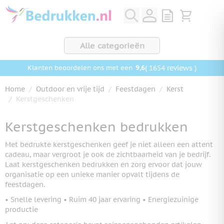
Ga naar de inhoud
View quote, Q
Bekijk wink
Alle categorieën
9,6
( 1654 reviews )
Klanten beoordelen ons met een
Home
/
Outdoor en vrije tijd
/
Feestdagen
/
Kerst
/
Kerstgeschenken
Kerstgeschenken bedrukken
Met bedrukte kerstgeschenken geef je niet alleen een attent
cadeau, maar vergroot je ook de zichtbaarheid van je bedrijf.
Laat kerstgeschenken bedrukken en zorg ervoor dat jouw
organisatie op een unieke manier opvalt tijdens de
feestdagen.
• Snelle levering • Ruim 40 jaar ervaring • Energiezuinige
productie