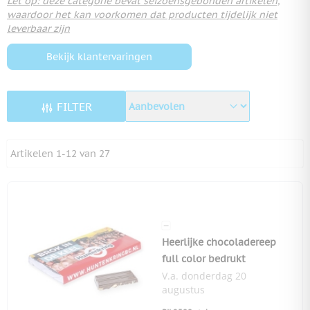
Let op: deze categorie bevat seizoensgebonden artikelen,
waardoor het kan voorkomen dat producten tijdelijk niet
leverbaar zijn
Bekijk klantervaringen
FILTER
Artikelen
1
-
12
van
27
Heerlijke chocoladereep
full color bedrukt
V.a. donderdag 20
augustus