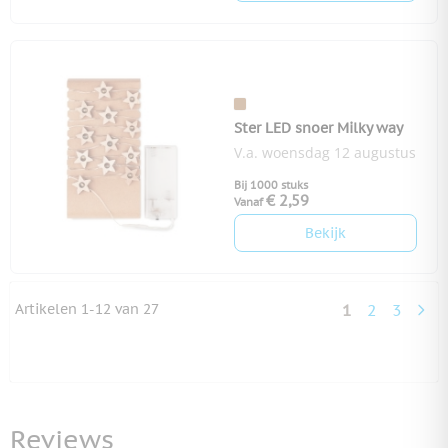
Ster LED snoer Milky way
V.a. woensdag 12 augustus
Bij 1000 stuks
€ 2,59
Vanaf
Bekijk
Artikelen
1
-
12
van
27
1
2
3
U lees momen
Pagina
Pagina
Reviews