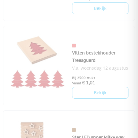
Bekijk
Vilten bestekhouder
Treesguard
V.a. woensdag 12 augustus
Bij 2500 stuks
€ 1,01
Vanaf
Bekijk
Ster LED snoer Milky way