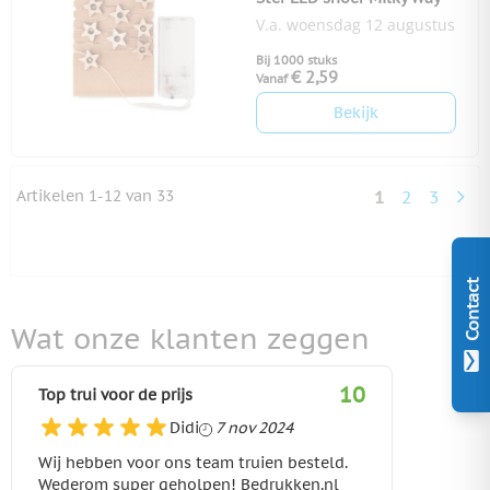
V.a. woensdag 12 augustus
Bij 1000 stuks
€ 2,59
Vanaf
Bekijk
Artikelen
1
-
12
van
33
1
2
3
U lees momen
Pagina
Pagina
Contact
Wat onze klanten zeggen
10
Top trui voor de prijs
7 november 2024
Didi
7 nov 2024
Wij hebben voor ons team truien besteld.
Wederom super geholpen! Bedrukken.nl