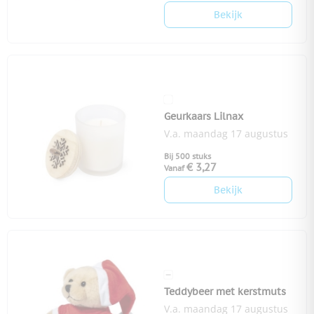
Bekijk
Geurkaars Lilnax
V.a. maandag 17 augustus
Bij 500 stuks
€ 3,27
Vanaf
Bekijk
Teddybeer met kerstmuts
V.a. maandag 17 augustus