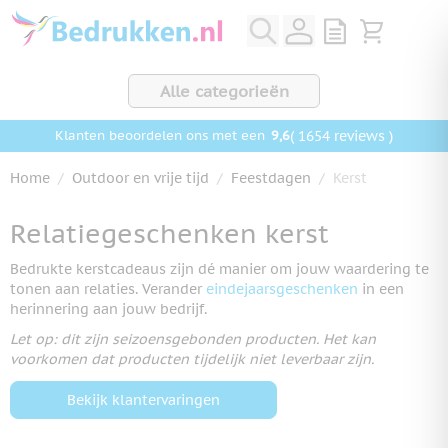
Ga naar de inhoud
View quote, Q
Bekijk wink
Alle categorieën
9,6
( 1654 reviews )
Klanten beoordelen ons met een
Home
/
Outdoor en vrije tijd
/
Feestdagen
/
Kerst
Relatiegeschenken kerst
Bedrukte kerstcadeaus zijn dé manier om jouw waardering te
tonen aan relaties. Verander
eindejaarsgeschenken
in een
herinnering aan jouw bedrijf.
Let op: dit zijn seizoensgebonden producten. Het kan
voorkomen dat producten tijdelijk niet leverbaar zijn.
Bekijk klantervaringen