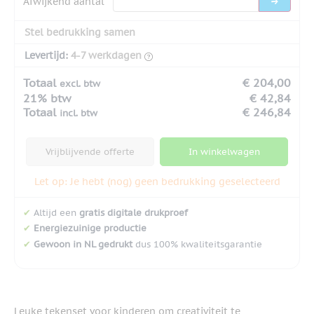
Afwijkend aantal
Stel bedrukking samen
Levertijd:
4-7 werkdagen
Totaal
€ 204,00
excl. btw
21% btw
€ 42,84
Totaal
€ 246,84
incl. btw
Vrijblijvende offerte
In winkelwagen
Let op: Je hebt (nog) geen bedrukking geselecteerd
✔
Altijd een
gratis digitale drukproef
✔
Energiezuinige productie
✔
Gewoon in NL gedrukt
dus 100% kwaliteitsgarantie
Leuke tekenset voor kinderen om creativiteit te