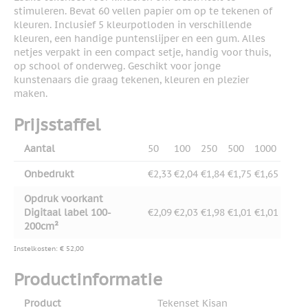
stimuleren. Bevat 60 vellen papier om op te tekenen of
kleuren. Inclusief 5 kleurpotloden in verschillende
kleuren, een handige puntenslijper en een gum. Alles
netjes verpakt in een compact setje, handig voor thuis,
op school of onderweg. Geschikt voor jonge
kunstenaars die graag tekenen, kleuren en plezier
maken.
Prijsstaffel
Aantal
50
100
250
500
1000
Onbedrukt
€2,33
€2,04
€1,84
€1,75
€1,65
Opdruk voorkant
Digitaal label 100-
€2,09
€2,03
€1,98
€1,01
€1,01
200cm²
Instelkosten: € 52,00
Productinformatie
Product
Tekenset Kisan