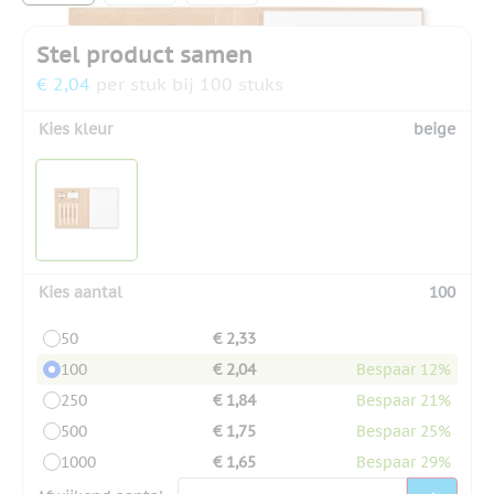
Stel product samen
€ 2,04
per stuk bij 100 stuks
Kies kleur
beige
Kies aantal
100
50
€ 2,33
100
€ 2,04
Bespaar 12%
250
€ 1,84
Bespaar 21%
500
€ 1,75
Bespaar 25%
1000
€ 1,65
Bespaar 29%