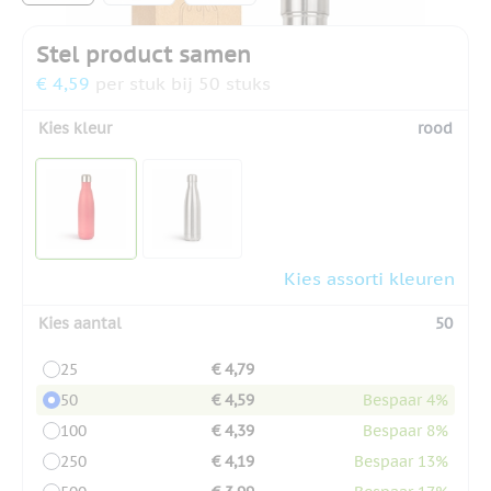
Stel product samen
€ 4,59
per stuk bij 50 stuks
Kies kleur
rood
Kies assorti kleuren
Kies aantal
50
25
€ 4,79
50
€ 4,59
Bespaar 4%
100
€ 4,39
Bespaar 8%
250
€ 4,19
Bespaar 13%