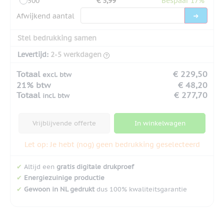
500
€ 3,99
Bespaar 17%
Afwijkend aantal
Stel bedrukking samen
Levertijd:
2-5 werkdagen
Totaal
€ 229,50
excl. btw
21% btw
€ 48,20
Totaal
€ 277,70
incl. btw
Vrijblijvende offerte
In winkelwagen
Let op: Je hebt (nog) geen bedrukking geselecteerd
✔
Altijd een
gratis digitale drukproef
✔
Energiezuinige productie
✔
Gewoon in NL gedrukt
dus 100% kwaliteitsgarantie