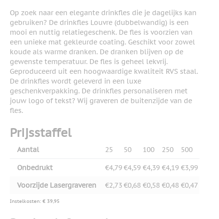
Op zoek naar een elegante drinkfles die je dagelijks kan
gebruiken? De drinkfles Louvre (dubbelwandig) is een
mooi en nuttig relatiegeschenk. De fles is voorzien van
een unieke mat gekleurde coating. Geschikt voor zowel
koude als warme dranken. De dranken blijven op de
gewenste temperatuur. De fles is geheel lekvrij.
Geproduceerd uit een hoogwaardige kwaliteit RVS staal.
De drinkfles wordt geleverd in een luxe
geschenkverpakking. De drinkfles personaliseren met
jouw logo of tekst? Wij graveren de buitenzijde van de
fles.
Prijsstaffel
Aantal
25
50
100
250
500
Onbedrukt
€4,79
€4,59
€4,39
€4,19
€3,99
Voorzijde Lasergraveren
€2,73
€0,68
€0,58
€0,48
€0,47
Instelkosten: € 39,95