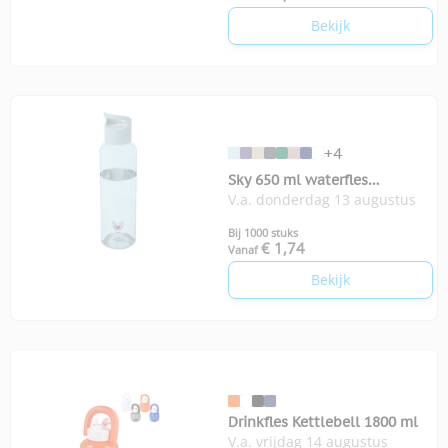
Bekijk
+4
Sky 650 ml waterfles
V.a. donderdag 13 augustus
gerecycled plastic
Bij 1000 stuks
€ 1,74
Vanaf
Bekijk
Drinkfles Kettlebell 1800 ml
V.a. vrijdag 14 augustus