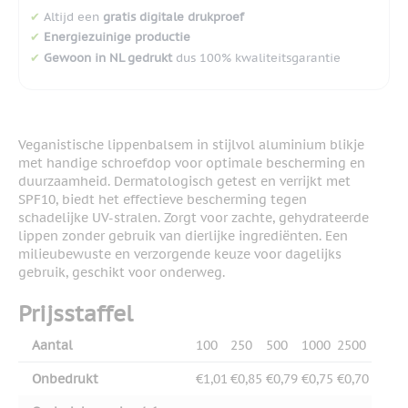
✔
Altijd een
gratis digitale drukproef
✔
Energiezuinige productie
✔
Gewoon in NL gedrukt
dus 100% kwaliteitsgarantie
Veganistische lippenbalsem in stijlvol aluminium blikje
met handige schroefdop voor optimale bescherming en
duurzaamheid. Dermatologisch getest en verrijkt met
SPF10, biedt het effectieve bescherming tegen
schadelijke UV-stralen. Zorgt voor zachte, gehydrateerde
lippen zonder gebruik van dierlijke ingrediënten. Een
milieubewuste en verzorgende keuze voor dagelijks
gebruik, geschikt voor onderweg.
Prijsstaffel
Aantal
100
250
500
1000
2500
Onbedrukt
€1,01
€0,85
€0,79
€0,75
€0,70