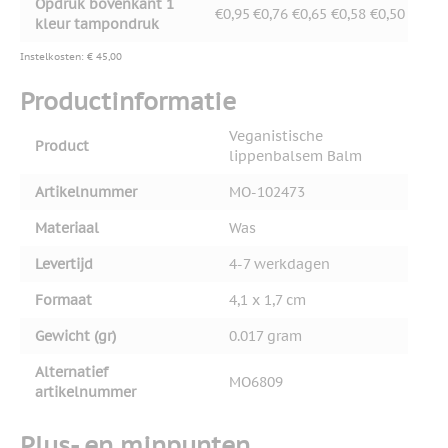
Opdruk bovenkant 1
€0,95
€0,76
€0,65
€0,58
€0,50
kleur tampondruk
Instelkosten: € 45,00
Productinformatie
Veganistische
Product
lippenbalsem Balm
Artikelnummer
MO-102473
Materiaal
Was
Levertijd
4-7 werkdagen
Formaat
4,1 x 1,7 cm
Gewicht (gr)
0.017 gram
Alternatief
MO6809
artikelnummer
Plus- en minpunten