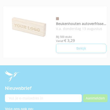
Beukenhouten autoverfrisser
V.a. donderdag 13 augustus
Kezia
Bij 500 stuks
€ 3,29
Vanaf
Bekijk
Nieuwsbrief
E-mailadres
Aanmelden
Volg ons ook op: