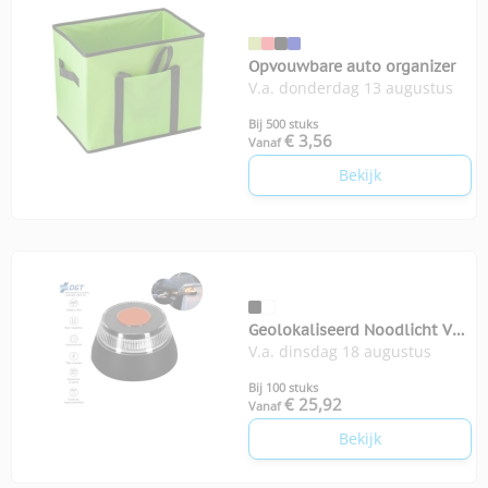
Opvouwbare auto organizer
V.a. donderdag 13 augustus
Bij 500 stuks
€ 3,56
Vanaf
Bekijk
Geolokaliseerd Noodlicht V16
V.a. dinsdag 18 augustus
Kershaw
Bij 100 stuks
€ 25,92
Vanaf
Bekijk