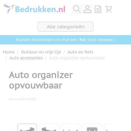
Ga naar de inhoud
View quote, Q
Bekijk wink
Alle categorieën
9,6
( 1654 reviews )
Klanten beoordelen ons met een
Home
/
Outdoor en vrije tijd
/
Auto en fiets
/
Auto accessoires
/
Auto organizer opvouwbaar
Auto organizer
opvouwbaar
Art.nr.
MO-101200
Hoofdafbeelding
Klik om afbeelding op volledig scherm te bekijken
View larger image
View larger image
View larger image
View larger ima
View la