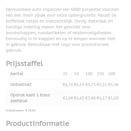
Opvouwbare auto organizer van 600D polyester, voorzien
van een mesh zijvak voor extra opbergruimte. Houdt de
kofferbak netjes en overzichtelijk. Stevig materiaal en
handige indeling maken het geschikt voor
boodschappen, noodartikelen of reisbenodigdheden.
Eenvoudig in te klappen en op te bergen wanneer niet
in gebruik. Bedrukbaar met logo voor promotioneel
gebruik.
Prijsstaffel
Aantal
25
50
100
250
500
Onbedrukt
€6,76
€6,14
€5,75
€5,51
€5,36
Opdruk kant 1 kleur
€2,06
€1,65
€1,46
€1,17
€1,10
zeefdruk
Instelkosten: € 50,00
Productinformatie