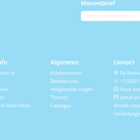
Nieuwsbrief
E-mailadres
nfo
Algemeen
Contact
kken.nl
Klantenservice
De Bolan
Bestelproces
+31(0)31
eken
Veelgestelde vragen
Stuur ons
en
Thema's
[email pr
elen bedrukken
Catalogus
Bezoek onz
Contactpagi