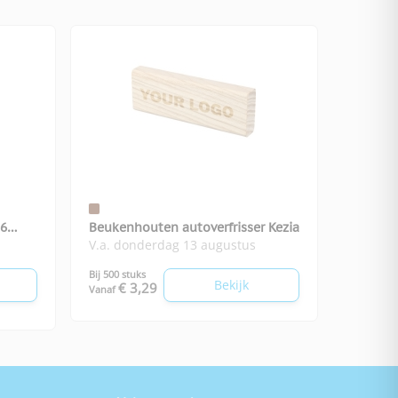
16
Beukenhouten autoverfrisser Kezia
V.a. donderdag 13 augustus
Bij 500 stuks
Bekijk
€ 3,29
Vanaf