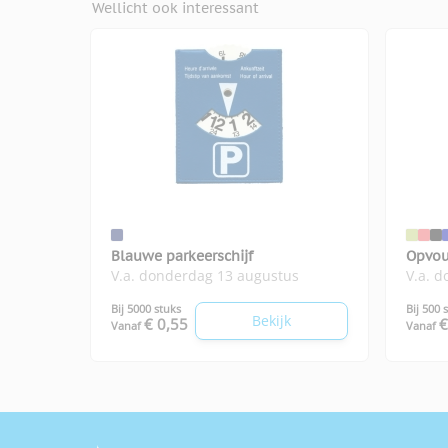
Wellicht ook interessant
Blauwe parkeerschijf
Opvou
V.a. donderdag 13 augustus
V.a. 
Bij 5000 stuks
Bij 500 
Bekijk
€ 0,55
€
Vanaf
Vanaf