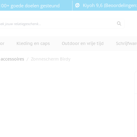
Kiyoh 9,6 (Beoordelingen
100+ goede doelen gesteund
or
Kleding en caps
Outdoor en vrije tijd
Schrijfwa
 accessoires
/
Zonnescherm Birdy
cherm te bekijken