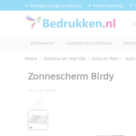
Ga naar de inhoud
✔ Energiezuinige productie
✔ Snelle levering
✔ 
Drinkwaren
Gadgets en premiums
Kanto
Home
/
Outdoor en vrije tijd
/
Auto en fiets
/
Auto
Zonnescherm Birdy
Art.nr.
MA-101395
Hoofdafbeelding
Klik om afbeelding op volledig s
View larger image