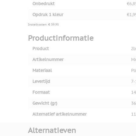
Onbedrukt
€6,8
View larger image
Opdruk 1 kleur
€1,9
Instelkosten: € 39,95
View larger image
Productinformatie
Product
Zo
Artikelnummer
M
Materiaal
Po
Levertijd
7-
Formaat
14
Gewicht (gr)
36
Alternatief artikelnummer
11
Alternatieven