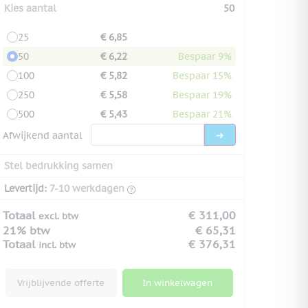
Kies aantal
50
25
€ 6,85
50
€ 6,22
Bespaar 9%
100
€ 5,82
Bespaar 15%
250
€ 5,58
Bespaar 19%
500
€ 5,43
Bespaar 21%
Afwijkend aantal
Stel bedrukking samen
Levertijd:
7-10 werkdagen
Totaal
€ 311,00
excl. btw
21% btw
€ 65,31
Totaal
€ 376,31
incl. btw
Vrijblijvende offerte
In winkelwagen