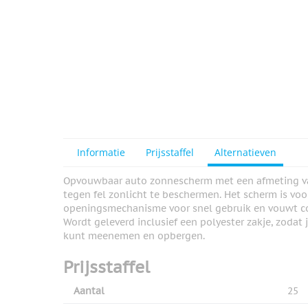
View larger image
View larger image
View larger image
Informatie
Prijsstaffel
Alternatieven
Opvouwbaar auto zonnescherm met een afmeting van
tegen fel zonlicht te beschermen. Het scherm is v
View larger image
openingsmechanisme voor snel gebruik en vouwt c
Wordt geleverd inclusief een polyester zakje, zoda
kunt meenemen en opbergen.
View larger image
Prijsstaffel
Aantal
25