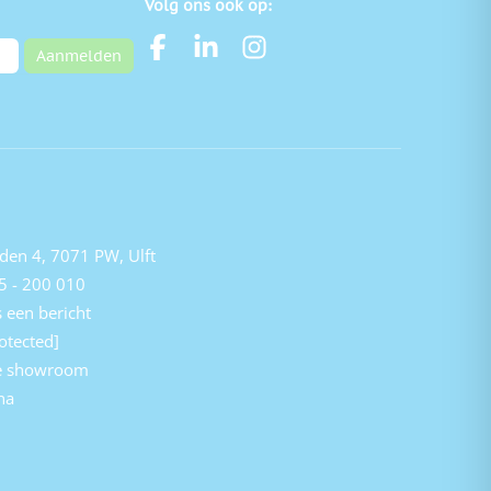
Volg ons ook op:
Aanmelden
den 4, 7071 PW, Ulft
5 - 200 010
 een bericht
otected]
e showroom
na