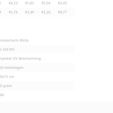
5
€6,22
€5,82
€5,58
€5,43
9
€1,76
€1,49
€1,26
€0,77
nnescherm Birdy
A-101395
lyester UV Bescherming
10 werkdagen
0x75 cm
0 gram
86