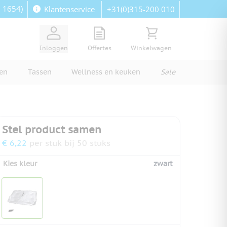
: 1654)
+31(0)315-200 010
Klantenservice
View quote, Quote is empty
Bekijk winkelwagen, Wi
Inloggen
Offertes
Winkelwagen
ren
Tassen
Wellness en keuken
Sale
Stel product samen
€ 6,22
per stuk bij 50 stuks
Kies kleur
zwart