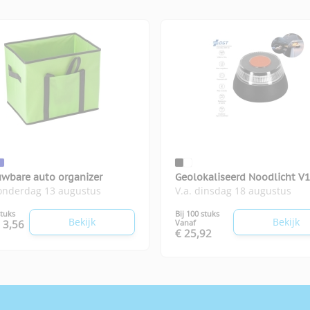
wbare auto organizer
Geolokaliseerd Noodlicht V
donderdag 13 augustus
V.a. dinsdag 18 augustus
Kershaw
stuks
Bij 100 stuks
Bekijk
Bekijk
 3,56
Vanaf
€ 25,92