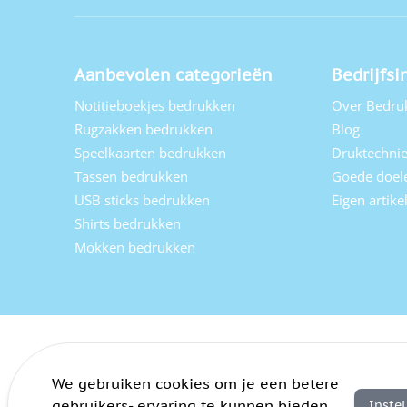
Aanbevolen categorieën
Bedrijfsi
Notitieboekjes bedrukken
Over Bedru
Rugzakken bedrukken
Blog
Speelkaarten bedrukken
Druktechni
Tassen bedrukken
Goede doel
USB sticks bedrukken
Eigen artik
Shirts bedrukken
Mokken bedrukken
We gebruiken cookies om je een betere
gebruikers- ervaring te kunnen bieden.
Inste