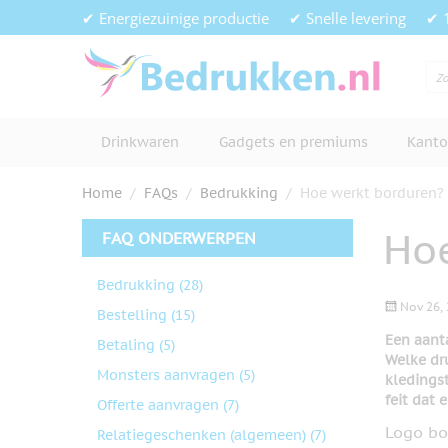
Ga naar de inhoud
✔ Energiezuinige productie
✔ Snelle levering
✔ 
Drinkwaren
Gadgets en premiums
Kanto
Home
/
FAQs
/
Bedrukking
/
Hoe werkt borduren?
Ho
FAQ ONDERWERPEN
Bedrukking
(28)
Nov 26, 
Bestelling
(15)
Een aanta
Betaling
(5)
Welke dr
Monsters aanvragen
(5)
kledingst
feit dat 
Offerte aanvragen
(7)
Logo bo
Relatiegeschenken (algemeen)
(7)