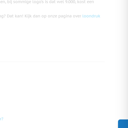
n, bij sommige logo’s is dat wel 9.000, kost een
ing? Dat kan! Kijk dan op onze pagina over
loondruk
r?