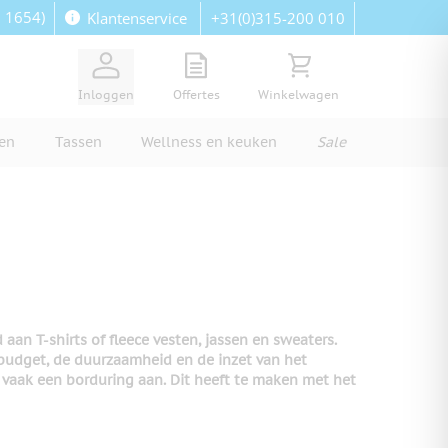
: 1654)
+31(0)315-200 010
Klantenservice
View quote, Quote is empty
Bekijk winkelwagen, Wi
Inloggen
Offertes
Winkelwagen
ren
Tassen
Wellness en keuken
Sale
an T-shirts of fleece vesten, jassen en sweaters.
 budget, de duurzaamheid en de inzet van het
 vaak een borduring aan. Dit heeft te maken met het