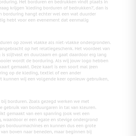
orduring. Het borduren en bedrukken vindt plaats in
aag krijgen ‘kleding borduren of bedrukken?’, dan is
an borduring hangt echter wel een wat duurder
 nodig hebt voor een evenement dat eenmalig
uren op zowel vlakke als niet-vlakke ondergronden.
ngebracht op het relatiegeschenk. Het voordeel van
 is slijtvast en duurzaam en gaat daardoor erg lang
mooier wordt de borduring. Als wij jouw logo hebben
rt gemaakt. Deze kaart is een soort mal (een
ng op de kleding, textiel of een ander
t kunnen wij een volgende keer opnieuw gebruiken,
 bij borduren. Zoals gezegd werken we met
 gebruik van borduurgaren in tal van kleuren.
uikt gemaakt van een spanring (ook wel een
, waardoor er een egale en stevige ondergrond
kops borduurmachines en kunnen dus een grote
en van boven naar beneden, maar beginnen bij