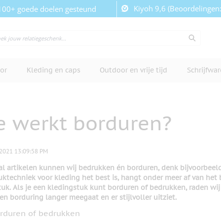
Kiyoh 9,6 (Beoordelingen
100+ goede doelen gesteund
or
Kleding en caps
Outdoor en vrije tijd
Schrijfwa
e werkt borduren?
2021 13:09:58 PM
l artikelen kunnen wij bedrukken én borduren, denk bijvoorbeeld a
uktechniek voor kleding het best is, hangt onder meer af van het
uk. Als je een kledingstuk kunt borduren of bedrukken, raden wij
een borduring langer meegaat en er stijlvoller uitziet.
rduren of bedrukken