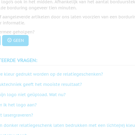
ogo’s ook in het midden. Afhankelijk van het aantal borduursteke
de borduring ongeveer tien minuten.
lf aangeleverde artikelen door ons laten voorzien van een bordur
 informatie.
iermee geholpen?
GEEN
TEERDE VRAGEN:
re kleur gedrukt worden op de relatiegeschenken?
uktechniek geeft het mooiste resultaat?
mijn logo niet geüpload. Wat nu?
r ik het logo aan?
t lasergraveren?
n donker relatiegeschenk laten bedrukken met een lichte(re) kleu