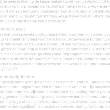
bij de meeste kleding de keuze maken tussen een bedrukking of b
n drukkerij; we hebben beide druktechnieken in huis. Als we de vr
oord dat een borduring duurzamer is en er ook mooier uitziet. A
tje in vergelijking met transferdruk. Als je bijvoorbeeld T-shirts
dt, dan is transferdruk een betere optie.
kt borduren?
en met professionele borduurapparatuur waarmee wij kunnen bord
lp van naald en draad wordt machinaal de gewenste borduring aa
is dat vrijwel iedere kleur geborduurd kan worden. Een borduring
groter de borduring is en hoe steviger de ondergrond is, des te 
n, maken we met een speciaal computerprogramma een borduurkaa
estand) die onze borduurmachines kunnen lezen, zodat de borduri
eschenk zoals een handdoek verwerkt kan worden. De borduurkaar
g is dat?!
en benodigdheden
drukkerij wordt gebruikt gemaakt van verschillende hulpmiddelen
onele borduurapparatuur, een borduurkaart en natuurlijk maken we
het borduurproces, bijvoorbeeld borduren op kleding, wordt gebr
ing genoemd). Het kledingstuk plaatsen we dan in de borduurring
 om het logo of de naam te borduren. Wij beschikken over meer
eid textiel tegelijkertijd voorzien van een borduring. We bordur