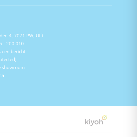
den 4, 7071 PW, Ulft
5 - 200 010
 een bericht
otected]
e showroom
na