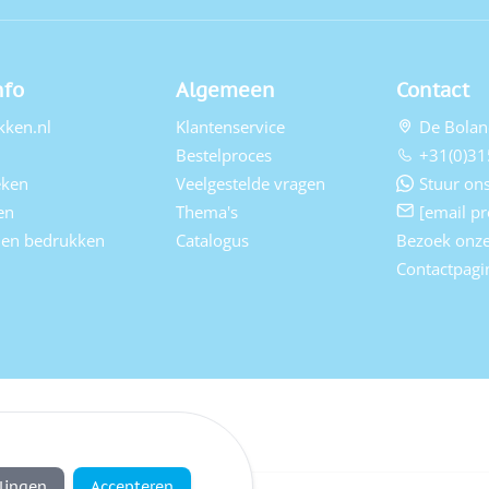
nfo
Algemeen
Contact
kken.nl
Klantenservice
De Bolan
Bestelproces
+31(0)31
eken
Veelgestelde vragen
Stuur ons
en
Thema's
[email pr
elen bedrukken
Catalogus
Bezoek onz
Contactpagi
llingen
Accepteren