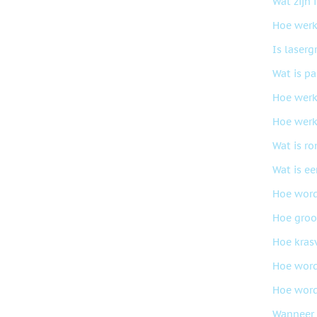
Wat zijn 
Hoe werk
Is laserg
Wat is p
Hoe wer
Hoe werkt
Wat is r
Wat is e
Hoe word
Hoe groo
Hoe kras
Hoe word
Hoe word
Wanneer k