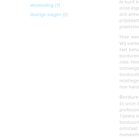
Je kunt 
Verzending
(7)
onze eige
ons antw
Overige vragen
(2)
prijskaar
plaatsvin
Hoe wer
Wij werk
Met behu
borduren 
mee. Hoe 
ontvange
borduurb
relatieg
hoe handi
Bordur
In onze 
professi
Tijdens 
borduurr
ontstaat
hoeveelh