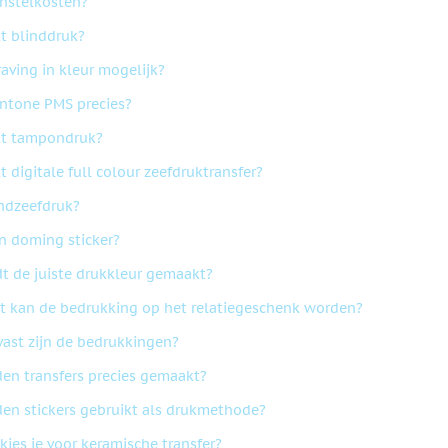
instelkosten?
t blinddruk?
raving in kleur mogelijk?
antone PMS precies?
kt tampondruk?
 digitale full colour zeefdruktransfer?
ondzeefdruk?
en doming sticker?
t de juiste drukkleur gemaakt?
t kan de bedrukking op het relatiegeschenk worden?
vast zijn de bedrukkingen?
en transfers precies gemaakt?
en stickers gebruikt als drukmethode?
ies je voor keramische transfer?