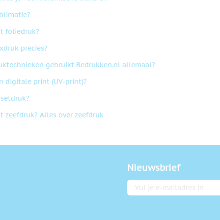
blimatie?
t foliedruk?
exdruk precies?
uktechnieken gebruikt Bedrukken.nl allemaal?
n digitale print (UV-print)?
fsetdruk?
t zeefdruk? Alles over zeefdruk
Nieuwsbrief
E-mailadres