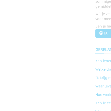
sommige l
gemiddel
Wil je ze
voor meer
Ben je h
JA
GERELA
Kan iede
Welke dr
Ik krijg 
Waar leve
Hoe werk
Kan ik ee