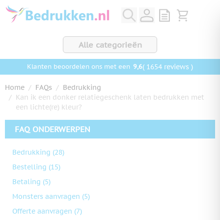
Ga naar de inhoud
View quote, Q
Bekijk wink
Alle categorieën
9,6
( 1654 reviews )
Klanten beoordelen ons met een
Home
/
FAQs
/
Bedrukking
/
Kan ik een donker relatiegeschenk laten bedrukken met
een lichte(re) kleur?
FAQ ONDERWERPEN
Bedrukking
(28)
Bestelling
(15)
Betaling
(5)
Monsters aanvragen
(5)
Offerte aanvragen
(7)