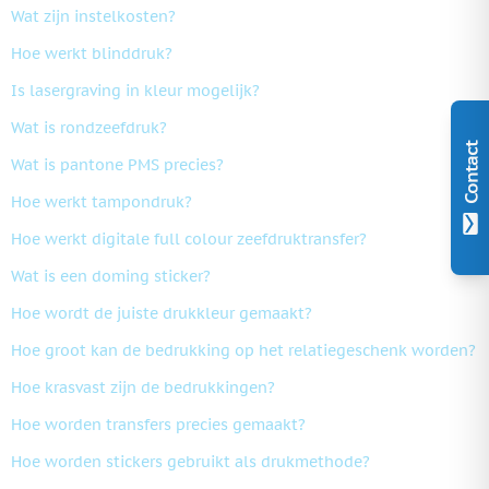
Wat zijn instelkosten?
Hoe werkt blinddruk?
Is lasergraving in kleur mogelijk?
Wat is rondzeefdruk?
Contact
Wat is pantone PMS precies?
Hoe werkt tampondruk?
Hoe werkt digitale full colour zeefdruktransfer?
Wat is een doming sticker?
Hoe wordt de juiste drukkleur gemaakt?
Hoe groot kan de bedrukking op het relatiegeschenk worden?
Hoe krasvast zijn de bedrukkingen?
Hoe worden transfers precies gemaakt?
Hoe worden stickers gebruikt als drukmethode?