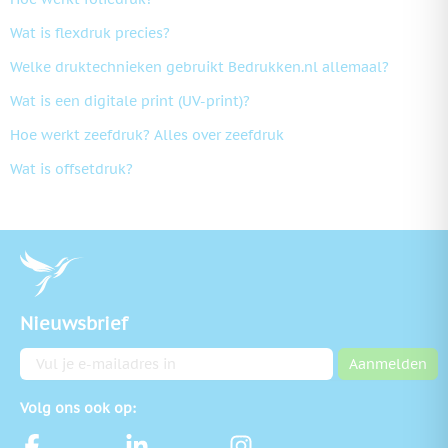
Wat is flexdruk precies?
Welke druktechnieken gebruikt Bedrukken.nl allemaal?
Wat is een digitale print (UV-print)?
Hoe werkt zeefdruk? Alles over zeefdruk
Wat is offsetdruk?
Nieuwsbrief
E-mailadres
Aanmelden
Volg ons ook op: