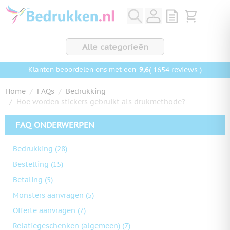
Ga naar de inhoud
View quote, Q
Bekijk wink
Alle categorieën
9,6
( 1654 reviews )
Klanten beoordelen ons met een
Home
/
FAQs
/
Bedrukking
/
Hoe worden stickers gebruikt als drukmethode?
FAQ ONDERWERPEN
Bedrukking
(28)
Bestelling
(15)
Betaling
(5)
Monsters aanvragen
(5)
Offerte aanvragen
(7)
Relatiegeschenken (algemeen)
(7)