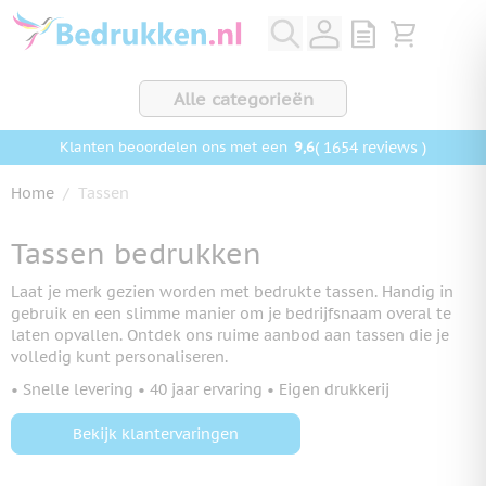
Ga naar de inhoud
View quote, Q
Bekijk wink
Alle categorieën
9,6
( 1654 reviews )
Klanten beoordelen ons met een
Home
/
Tassen
Tassen bedrukken
Laat je merk gezien worden met bedrukte tassen. Handig in
gebruik en een slimme manier om je bedrijfsnaam overal te
laten opvallen. Ontdek ons ruime aanbod aan tassen die je
volledig kunt personaliseren.
• Snelle levering • 40 jaar ervaring • Eigen drukkerij
Bekijk klantervaringen