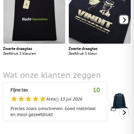
Zwarte draagtas
Zwarte draagtas
Zeefdruk 2 kleuren
Zeefdruk 1 kleur
Wat onze klanten zeggen
10
Fijne tas
13 juli 2026
Alex
13 jul 2026
Precies zoals omschreven. Goed materiaal
en mooi gezeefdrukt