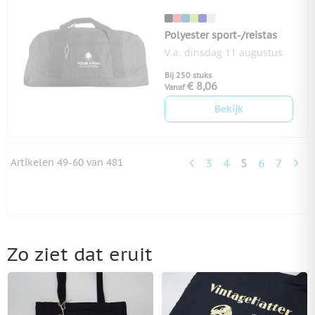
Polyester sport-/reistas
V.a. dinsdag 11 augustus
Bij 250 stuks
€ 8,06
Vanaf
Bekijk
Artikelen
49
-
60
van
481
3
4
5
6
7
Pagina
Pagina
U lees momen
Pagina
Pagina
Zo ziet dat eruit