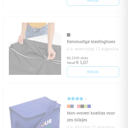
Bekijk
Eenvoudige kledinghoes
V.a. woensdag 12 augustus
Bij 2500 stuks
€ 1,07
Vanaf
Bekijk
Non-woven koeltas voor
zes blikjes
V.a. dinsdag 11 augustus