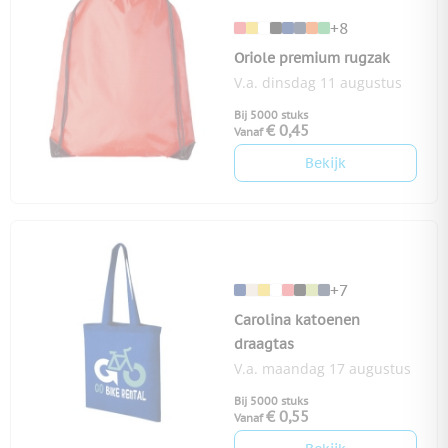
+8
Oriole premium rugzak
V.a. dinsdag 11 augustus
Bij 5000 stuks
€ 0,45
Vanaf
Bekijk
+7
Carolina katoenen
draagtas
V.a. maandag 17 augustus
Bij 5000 stuks
€ 0,55
Vanaf