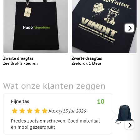
Zwarte draagtas
Zwarte draagtas
Zeefdruk 2 kleuren
Zeefdruk 1 kleur
Wat onze klanten zeggen
10
Fijne tas
13 juli 2026
Alex
13 jul 2026
Precies zoals omschreven. Goed materiaal
en mooi gezeefdrukt