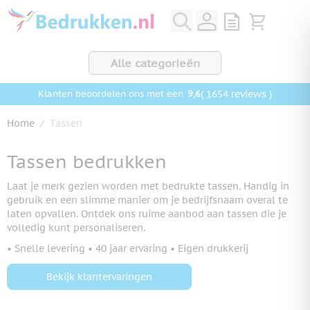
Ga naar de inhoud
View quote, Q
Bekijk wink
Alle categorieën
9,6
( 1654 reviews )
Klanten beoordelen ons met een
Home
/
Tassen
Tassen bedrukken
Laat je merk gezien worden met bedrukte tassen. Handig in
gebruik en een slimme manier om je bedrijfsnaam overal te
laten opvallen. Ontdek ons ruime aanbod aan tassen die je
volledig kunt personaliseren.
• Snelle levering • 40 jaar ervaring • Eigen drukkerij
Bekijk klantervaringen