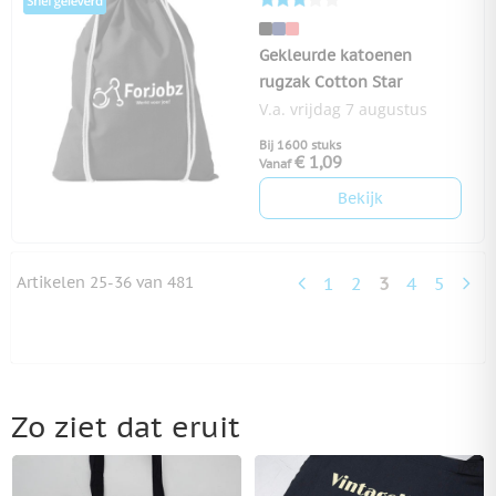
Gekleurde katoenen
rugzak Cotton Star
V.a. vrijdag 7 augustus
Bij 1600 stuks
€ 1,09
Vanaf
Bekijk
Artikelen
25
-
36
van
481
1
2
3
4
5
Pagina
Pagina
U lees momen
Pagina
Pagina
Zo ziet dat eruit