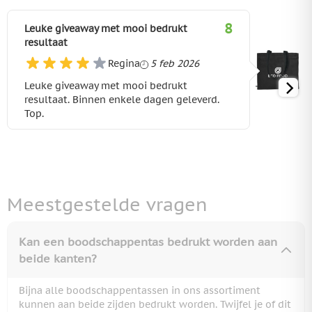
8
Leuke giveaway met mooi bedrukt
resultaat
5 februari 2026
Regina
5 feb 2026
Leuke giveaway met mooi bedrukt
resultaat. Binnen enkele dagen geleverd.
Top.
Meestgestelde vragen
Kan een boodschappentas bedrukt worden aan
beide kanten?
Bijna alle boodschappentassen in ons assortiment
kunnen aan beide zijden bedrukt worden. Twijfel je of dit