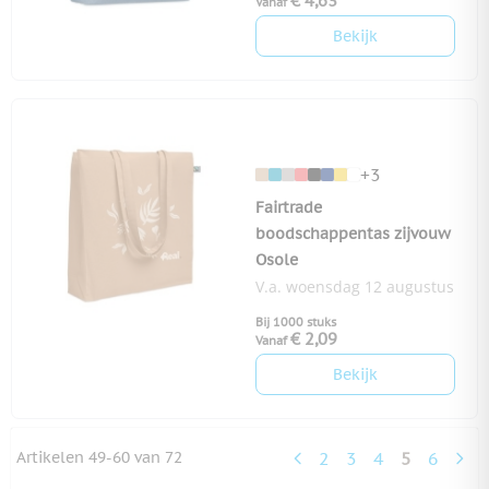
€ 4,63
Vanaf
Bekijk
+3
Fairtrade
boodschappentas zijvouw
Osole
V.a. woensdag 12 augustus
Bij 1000 stuks
€ 2,09
Vanaf
Bekijk
Artikelen
49
-
60
van
72
2
3
4
5
6
Pagina
Pagina
Pagina
U lees mo
Pagina