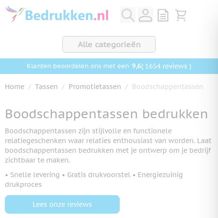
Ga naar de inhoud
View quote, Q
Bekijk wink
Alle categorieën
9,6
( 1654 reviews )
Klanten beoordelen ons met een
Home
/
Tassen
/
Promotietassen
/
Boodschappentassen
Boodschappentassen bedrukken
Boodschappentassen zijn stijlvolle en functionele
relatiegeschenken waar relaties enthousiast van worden. Laat
boodschappentassen bedrukken met je ontwerp om je bedrijf
zichtbaar te maken.
• Snelle levering • Gratis drukvoorstel • Energiezuinig
drukproces
Lees onze reviews