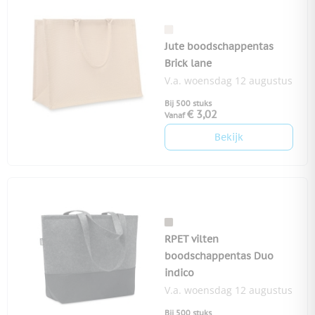
Jute boodschappentas
Brick lane
V.a. woensdag 12 augustus
Bij 500 stuks
€ 3,02
Vanaf
Bekijk
RPET vilten
boodschappentas Duo
indico
V.a. woensdag 12 augustus
Bij 500 stuks