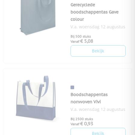
Gerecyclede
boodschappentas Gave
colour
V.a. woensdag 12 augustus
Bij 500 stuks
€ 5,08
Vanaf
Bekijk
Boodschappentas
nonwoven Vivi
V.a. woensdag 12 augustus
Bij 2500 stuks
€ 0,93
Vanaf
Bekijk