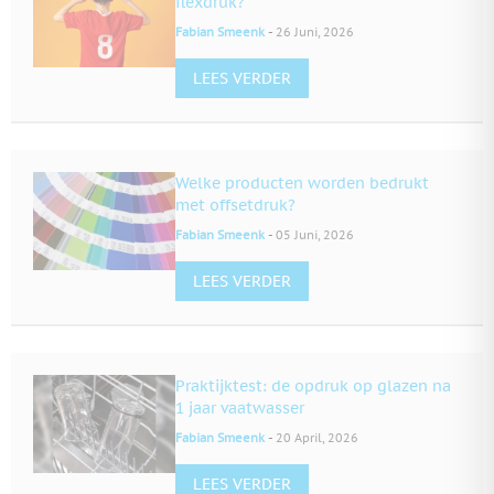
flexdruk?"
-
Fabian Smeenk
26 Juni, 2026
LEES VERDER
Welke producten worden bedrukt
met offsetdruk?
-
Fabian Smeenk
05 Juni, 2026
LEES VERDER
Praktijktest: de opdruk op glazen na
1 jaar vaatwasser
-
Fabian Smeenk
20 April, 2026
LEES VERDER