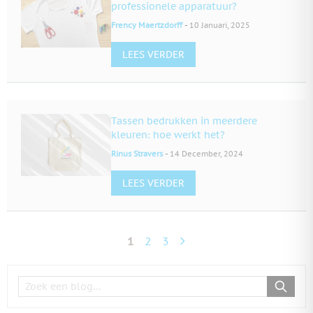
professionele apparatuur?
-
Frency Maertzdorff
10 Januari, 2025
LEES VERDER
Tassen bedrukken in meerdere
kleuren: hoe werkt het?
-
Rinus Stravers
14 December, 2024
LEES VERDER
1
2
3
U lees momenteel pagina
Pagina
Pagina