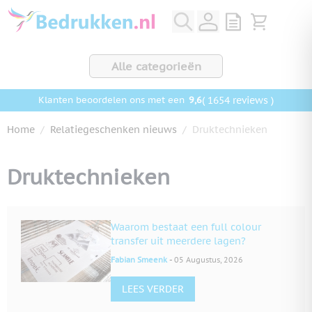
Ga naar de inhoud
View quote, Q
Bekijk wink
Alle categorieën
9,6
( 1654 reviews )
Klanten beoordelen ons met een
Home
/
Relatiegeschenken nieuws
/
Druktechnieken
Druktechnieken
Waarom bestaat een full colour
transfer uit meerdere lagen?
-
Fabian Smeenk
05 Augustus, 2026
LEES VERDER