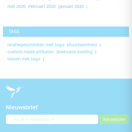
mei 2020
|
februari 2020
|
januari 2020
|
TAGS
relatiegeschenken met logo
duurzaamheid
custom made artikelen
bedrukte kleding
tassen met logo
Nieuwsbrief
E-mailadres
Aanmelden