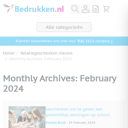
Ga naar de inhoud
View quote, Q
Bekijk wink
Alle categorieën
9,6
( 1654 reviews )
Klanten beoordelen ons met een
Home
/
Relatiegeschenken nieuws
/
Monthly Archives: February 2024
Monthly Archives: February
2024
Geschenken om te geven aan
(potentiële) leerlingen op school
-
Ricardo Bruijl
29 Februari, 2024