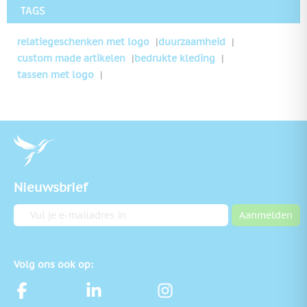
TAGS
relatiegeschenken met logo
duurzaamheid
custom made artikelen
bedrukte kleding
tassen met logo
Nieuwsbrief
E-mailadres
Aanmelden
Volg ons ook op: