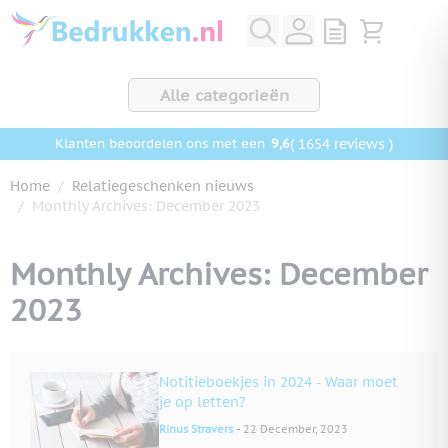
Ga naar de inhoud
View quote, Q
Bekijk wink
Alle categorieën
9,6
( 1654 reviews )
Klanten beoordelen ons met een
Home
/
Relatiegeschenken nieuws
/
Monthly Archives: December 2023
Monthly Archives: December
2023
Notitieboekjes in 2024 - Waar moet
je op letten?
-
Rinus Stravers
22 December, 2023