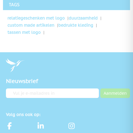
TAGS
relatiegeschenken met logo
duurzaamheid
custom made artikelen
bedrukte kleding
tassen met logo
Nieuwsbrief
E-mailadres
Aanmelden
Volg ons ook op: