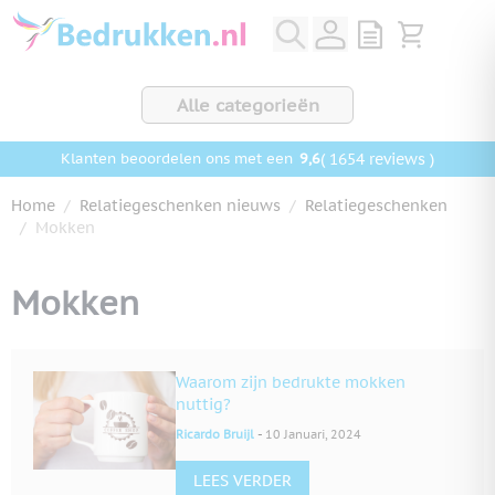
Ga naar de inhoud
View quote, Q
Bekijk wink
Alle categorieën
9,6
( 1654 reviews )
Klanten beoordelen ons met een
Home
/
Relatiegeschenken nieuws
/
Relatiegeschenken
/
Mokken
Mokken
Waarom zijn bedrukte mokken
nuttig?
-
Ricardo Bruijl
10 Januari, 2024
LEES VERDER