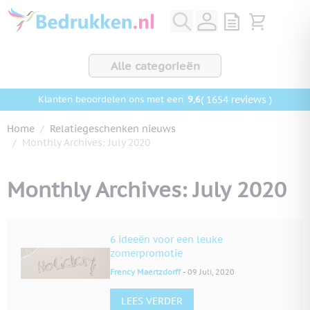
Ga naar de inhoud
View quote, Q
Bekijk wink
Alle categorieën
9,6
( 1654 reviews )
Klanten beoordelen ons met een
Home
/
Relatiegeschenken nieuws
/
Monthly Archives: July 2020
Monthly Archives: July 2020
6 ideeën voor een leuke
zomerpromotie
-
Frency Maertzdorff
09 Juli, 2020
LEES VERDER