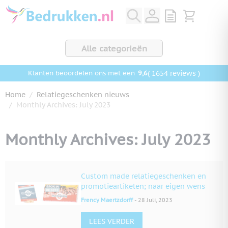
Ga naar de inhoud
View quote, Q
Bekijk wink
Alle categorieën
9,6
( 1654 reviews )
Klanten beoordelen ons met een
Home
/
Relatiegeschenken nieuws
/
Monthly Archives: July 2023
Monthly Archives: July 2023
Custom made relatiegeschenken en
promotieartikelen; naar eigen wens
-
Frency Maertzdorff
28 Juli, 2023
LEES VERDER