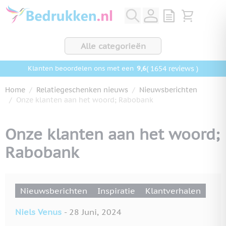
Ga naar de inhoud
View quote, Q
Bekijk wink
Alle categorieën
9,6
( 1654 reviews )
Klanten beoordelen ons met een
Home
/
Relatiegeschenken nieuws
/
Nieuwsberichten
/
Onze klanten aan het woord; Rabobank
Onze klanten aan het woord;
Rabobank
Nieuwsberichten
Inspiratie
Klantverhalen
Niels Venus
-
28 Juni, 2024