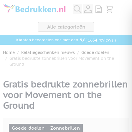
Ga naar de inhoud
View quote, Q
Bekijk wink
Alle categorieën
9,6
( 1654 reviews )
Klanten beoordelen ons met een
Home
/
Relatiegeschenken nieuws
/
Goede doelen
/
Gratis bedrukte zonnebrillen voor Movement on the
Ground
Gratis bedrukte zonnebrillen
voor Movement on the
Ground
Goede doelen
Zonnebrillen