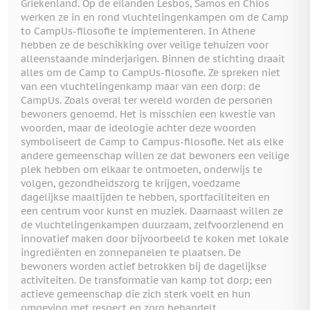
Griekenland. Op de eilanden Lesbos, Samos en Chios
werken ze in en rond vluchtelingenkampen om de Camp
to CampUs-filosofie te implementeren. In Athene
hebben ze de beschikking over veilige tehuizen voor
alleenstaande minderjarigen. Binnen de stichting draait
alles om de Camp to CampUs-filosofie. Ze spreken niet
van een vluchtelingenkamp maar van een dorp: de
CampUs. Zoals overal ter wereld worden de personen
bewoners genoemd. Het is misschien een kwestie van
woorden, maar de ideologie achter deze woorden
symboliseert de Camp to Campus-filosofie. Net als elke
andere gemeenschap willen ze dat bewoners een veilige
plek hebben om elkaar te ontmoeten, onderwijs te
volgen, gezondheidszorg te krijgen, voedzame
dagelijkse maaltijden te hebben, sportfaciliteiten en
een centrum voor kunst en muziek. Daarnaast willen ze
de vluchtelingenkampen duurzaam, zelfvoorzienend en
innovatief maken door bijvoorbeeld te koken met lokale
ingrediënten en zonnepanelen te plaatsen. De
bewoners worden actief betrokken bij de dagelijkse
activiteiten. De transformatie van kamp tot dorp; een
actieve gemeenschap die zich sterk voelt en hun
omgeving met respect en zorg behandelt.